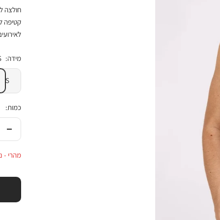
קטיפה ל
לאירועים 
מידה:
S
S
כמות:
הורי
בכמ
מהרי - נו