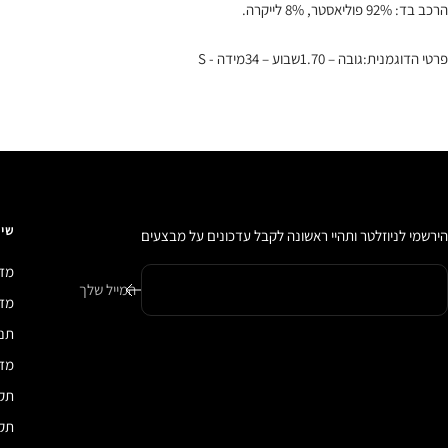
הרכב בד: 92% פוליאסטר, 8% לייקרה.
פרטי הדוגמנית:גובה – 1.70שבוע – 34מידה - S
שיר
הירשמי לניוזלטר ותהיי ראשונה לקבל עדכונים על מבצעים
מדי
המייל שלך
מדיני
תנא
מדי
תקנ
תקנ