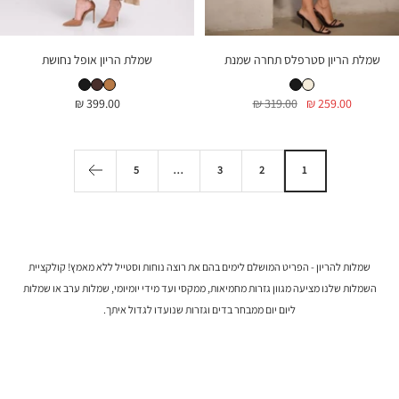
שמלת הריון סטרפלס תחרה שמנת
שמלת הריון אופל נחושת
שמלת הריון סטרפלס תחרה שמנת
שמלת הריון סטרפלס תחרה שחור
שמלת הריון אופל נחושת
שמלת הריון אופל חום שוקולד
שמלת הריון אופל שחור
מחיר
מחיר
מחיר
399.00 ₪
319.00 ₪
259.00 ₪
בהנחה
רגיל
בהנחה
5
…
3
2
1
שמלות להריון - הפריט המושלם לימים בהם את רוצה נוחות וסטייל ללא מאמץ! קולקציית
השמלות שלנו מציעה מגוון גזרות מחמיאות, ממקסי ועד מידי יומיומי,
שמלות ערב או שמלות
ליום יום ממבחר בדים וגזרות שנועדו לגדול איתך.