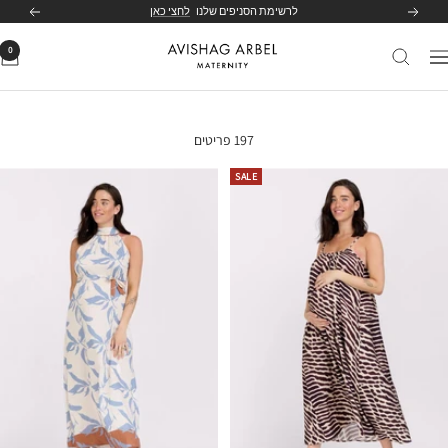
לג
לרשימת הסניפים שלנו
לחצי כאן
הקודם
הבא
תוכן
0
Avishag
יווט
Arbel
Maternity
197 פריטים
SALE