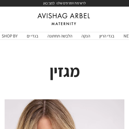
לרשימת הסניפים שלנו
לחצי כאן
Avishag
Arbel
Maternity
NE
בגדי הריון
הנקה
הלבשה תחתונה
בגדי ים
SHOP BY
מגזין