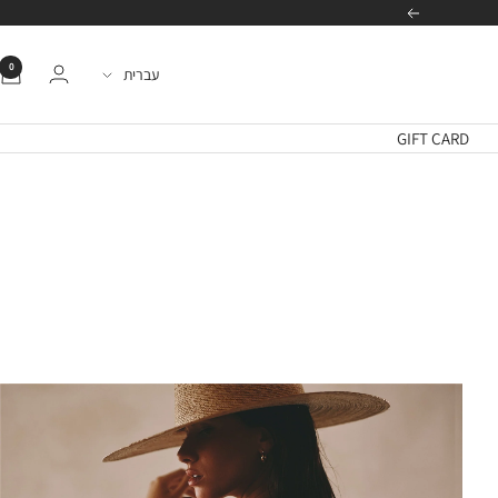
הבא
0
שפה
עברית
GIFT CARD