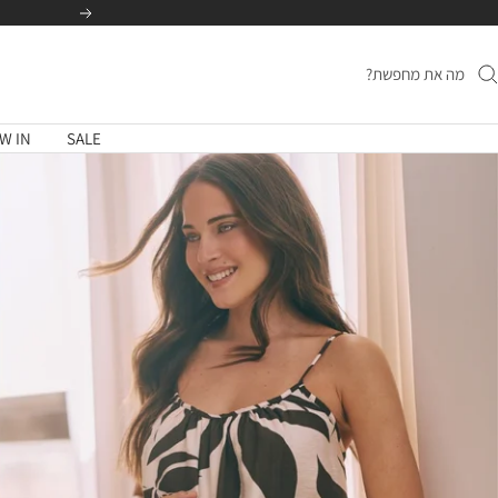
לג
הקודם
תוכן
W IN
SALE