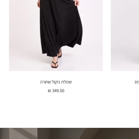
פס
שמלת ניקול שחורה
מחיר
349.00 ₪
ת
בהנחה
נה
ס