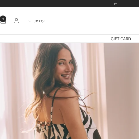
הבא
0
שפה
עברית
GIFT CARD