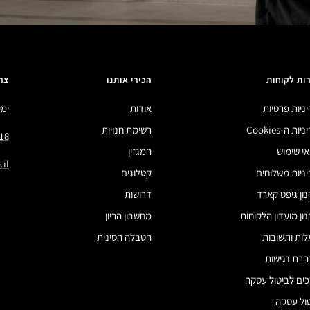
ות לקוחות
הכירי אותנו
צר
ניות פרטיות
אודות
ימים 
ות ה-Cookies
רשימת חנויות
18
י שימוש
המגזין
il
ניות משלוחים
קטלוגים
ון גיפט קארד
דרושות
ון מועדון הלקוחות
מחשבון הריון
ות ותשובות
הטבלה הסינית
רת נגישות
ים לביטול עסקה
ול עסקה