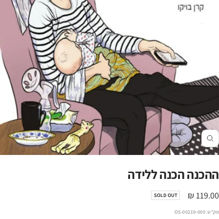
זום
ההכנה הכנה ללידה
חיר
119.00 ₪
SOLD OUT
הנחה
מק"ט:
00219-000-OS