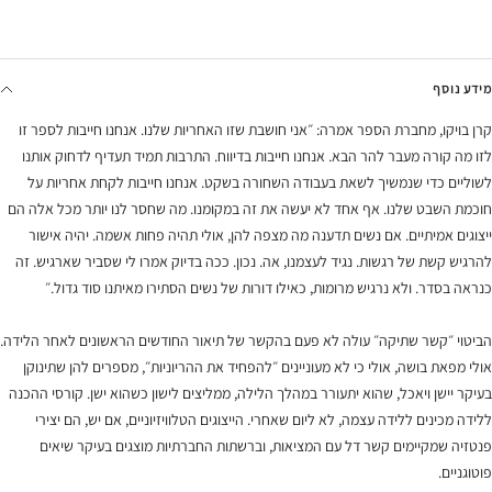
מידע נוסף
קרן בויקו, מחברת הספר אמרה: ״אני חושבת שזו האחריות שלנו. אנחנו חייבות לספר זו
לזו מה קורה מעבר להר הבא. אנחנו חייבות בדיווח. התרבות תמיד תעדיף לדחוק אותנו
לשוליים כדי שנמשיך לשאת בעבודה השחורה בשקט. אנחנו חייבות לקחת אחריות על
חוכמת השבט שלנו. אף אחד לא יעשה את זה במקומנו. מה שחסר לנו יותר מכל אלה הם
ייצוגים אמיתיים. אם נשים תדענה מה מצפה להן, אולי תהיה פחות אשמה. יהיה אישור
להרגיש קשת של רגשות. נגיד לעצמנו, אה. נכון. ככה בדיוק אמרו לי שסביר שארגיש. זה
כנראה בסדר. ולא נרגיש מרומות, כאילו דורות של נשים הסתירו מאיתנו סוד גדול.״
הביטוי ״קשר שתיקה״ עולה לא פעם בהקשר של תיאור החודשים הראשונים לאחר הלידה.
אולי מפאת בושה, אולי כי לא מעוניינים ״להפחיד את ההריוניות״, מספרים להן שתינוקן
בעיקר יישן ויאכל, שהוא יתעורר במהלך הלילה, ממליצים לישון כשהוא ישן. קורסי ההכנה
ללידה מכינים ללידה עצמה, לא ליום שאחרי. הייצוגים הטלוויזיוניים, אם יש, הם יצירי
פנטזיה שמקיימים קשר דל עם המציאות, וברשתות החברתיות מוצגים בעיקר שיאים
פוטוגניים.