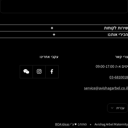
שירות לקוחות
הכירי אותנו
צרי קשר
עקבי אחרינו
ימים א-ה 09:00-17:00
03-6810018
service@avishagarbel.co.il
פה
עברית
Avishag Arbel Maternity
פותח ב-♥️ ע״י
BOA Ideas