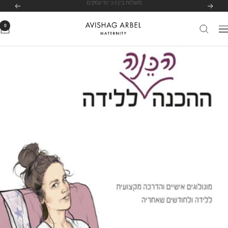
לג
לרשימת הסניפים שלנו
לחצי כאן
הקודם
הבא
תוכן
0
Avishag
יווט
Arbel
Maternity