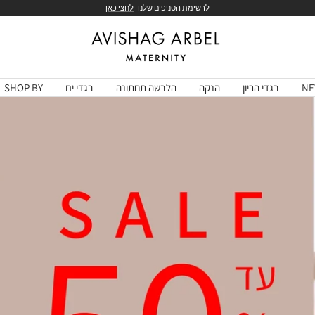
לרשימת הסניפים שלנו
לחצי כאן
Avishag
Arbel
NE
בגדי הריון
הנקה
הלבשה תחתונה
בגדי ים
SHOP BY
Maternity