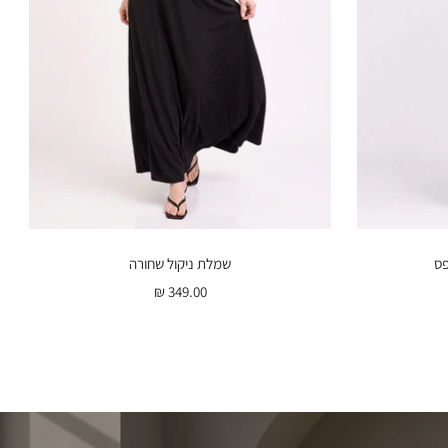
פס
שמלת ניקול שחורה
מחיר
349.00 ₪
ת
בהנחה
נה
ס