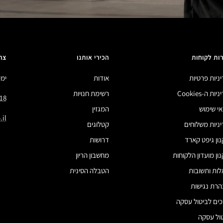
ות לקוחות
הכירי אותנו
צר
ניות פרטיות
אודות
ימים 
ות ה-Cookies
רשימת חנויות
18
י שימוש
המגזין
il
ניות משלוחים
קטלוגים
ון גיפט קארד
דרושות
ון מועדון הלקוחות
מחשבון הריון
ות ותשובות
הטבלה הסינית
רת נגישות
ים לביטול עסקה
ול עסקה