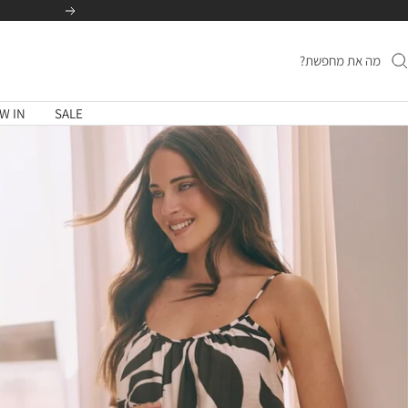
לג
הקודם
תוכן
W IN
SALE