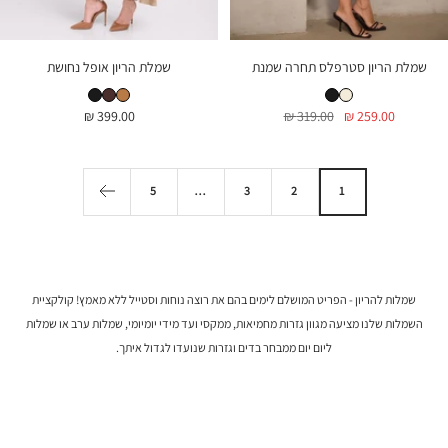
שמלת הריון סטרפלס תחרה שמנת
שמלת הריון אופל נחושת
שמלת הריון סטרפלס תחרה שמנת
שמלת הריון סטרפלס תחרה שחור
שמלת הריון אופל נחושת
שמלת הריון אופל חום שוקולד
שמלת הריון אופל שחור
מחיר
מחיר
מחיר
399.00 ₪
319.00 ₪
259.00 ₪
בהנחה
רגיל
בהנחה
5
…
3
2
1
שמלות להריון - הפריט המושלם לימים בהם את רוצה נוחות וסטייל ללא מאמץ! קולקציית
השמלות שלנו מציעה מגוון גזרות מחמיאות, ממקסי ועד מידי יומיומי,
שמלות ערב או שמלות
ליום יום ממבחר בדים וגזרות שנועדו לגדול איתך.