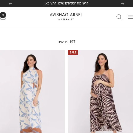
לג
לרשימת הסניפים שלנו
לחצי כאן
הקודם
הבא
תוכן
0
Avishag
יווט
Arbel
Maternity
197 פריטים
SALE