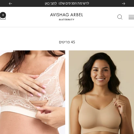
לג
לרשימת הסניפים שלנו
לחצי כאן
הקודם
הבא
תוכן
0
Avishag
יווט
Arbel
Maternity
45 פריטים