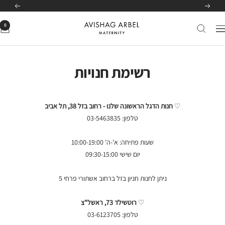
לג
לרשימת הסניפים שלנו
לחצי כאן
הקודם
הבא
תוכן
0
Avishag
יווט
Arbel
Maternity
רשימת חנויות
♡
חנות הדגל הראשונה שלנו -
רחוב בזל 38, תל אביב
טלפון: 03-5463835
שעות פתיחה: א'-ה' 10:00-19:00
יום שישי
09:30-15:00
ניתן לחנות חניון בזל ברחוב אשתורי פרחי 5
♡
רוטשילד 73, ראשל"צ
טלפון: 03-6123705