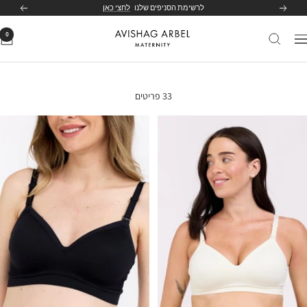
לג
לרשימת הסניפים שלנו
לחצי כאן
הקודם
הבא
תוכן
0
Avishag
יווט
Arbel
Maternity
33 פריטים