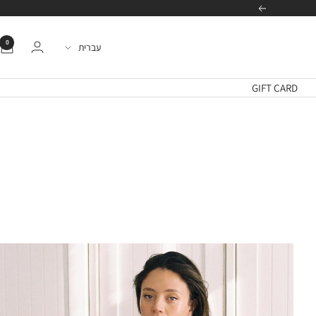
הבא
0
שפה
עברית
GIFT CARD