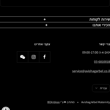
שירות לקוחות
הכירי אותנו
צרי קשר
עקבי אחרינו
ימים א-ה 09:00-17:00
03-6810018
service@avishagarbel.co.il
פה
עברית
Avishag Arbel Maternity
פותח ב-♥️ ע״י
BOA Ideas