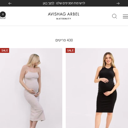
לג
לרשימת הסניפים שלנו
לחצי כאן
הקודם
הבא
תוכן
0
Avishag
יווט
Arbel
Maternity
430 פריטים
SALE
SALE