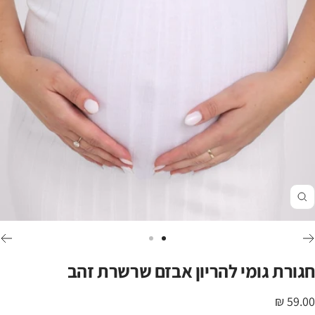
זום
לכי
לכי
לשקופית
לשקופית
חגורת גומי להריון אבזם שרשרת זהב
2
1
חיר
59.00 ₪