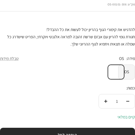
הנחה
מק"ט:
00101-306-OS
להדגיש את קימורי הגוף בהריון יכול לעשות את כל ההבדל!
חגורת גומי להריון עם אבזם שרשת זהובה למראה אלגנטי ויוקרתי, הפריט שישדרג כל
שמלה או חצאית ויחמיא לגוף ההריוני שלך.
מידה:
OS
טבלת מידות
OS
כמות:
הורידי
העלי
בכמות
בכמות
קיים במלאי
הוספה לסל