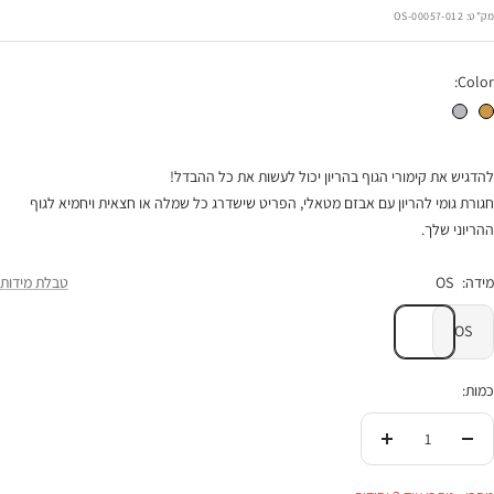
הנחה
מק"ט:
00057-012-OS
Color:
חגורת גומי להריון אבזם זהב
חגורת גומי להריון אבזם כסף
להדגיש את קימורי הגוף בהריון יכול לעשות את כל ההבדל!
חגורת גומי להריון עם אבזם מטאלי, הפריט שישדרג כל שמלה או חצאית ויחמיא לגוף
ההריוני שלך.
מידה:
OS
טבלת מידות
OS
כמות:
הורידי
העלי
בכמות
בכמות