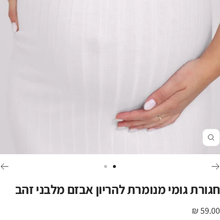
זום
לכי
לכי
לשקופית
לשקופית
חגורת גומי מנומרת להריון אבזם מלבני זהב
2
1
חיר
59.00 ₪