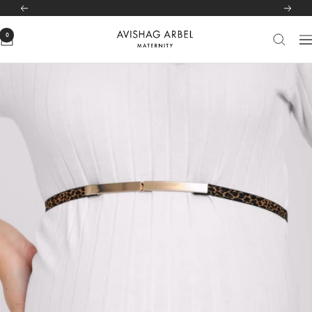
לג
לרשימת הסניפים שלנו
לחצי כאן
הקודם
הבא
תוכן
0
Avishag
יווט
Arbel
Maternity