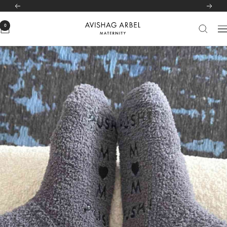
לג
לרשימת הסניפים שלנו
לחצי כאן
הקודם
הבא
תוכן
0
Avishag
יווט
Arbel
Maternity