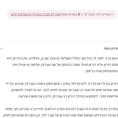
✨
הפריט הזה יצבור לך כ־
8
נקודות מועדון
עוד לא חברת מועדון? ההצטרפות חינם
מידע נוסף
האם צריך לומר לך מזל טוב כפול? משולש? מרובע? אם כן, איחולינו: את בהיריון! ולא
סתם היריון אלא היריון מיוחד ושונה בזכותם של שני עוברים, שלושה או אפילו יותר
המתפתחים עתה ברחמך.
היריון בגדול הוא מדריך להורים יחיד במינו, ראשון מסוגו בשפה העברית, שנכתב על-ידי
שתי אמהות שחוו היריונות רבי-עוברים. מטרתו לסייע לכם - הורים לעתיד לתאומים,
שלישיות ויותר, להתמצא במהלך היריון רב-עוברים, ולהבין את מושגיו ואירועיו.
במדריך עדכני ומפורט זה מובא לפניכם המידע הרלוונטי להיריון רב-עוברים, תוך שימת
דגש על ההבדלים העושים אותו שונה מהיריון של עובר יחיד, וכן הסברים שמטרתם לסייע