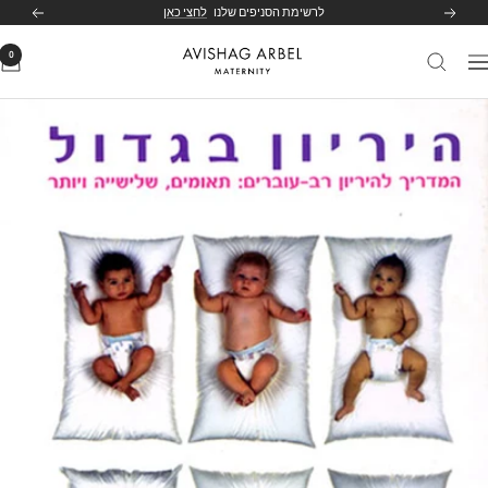
לג
לרשימת הסניפים שלנו
לחצי כאן
הקודם
הבא
תוכן
0
Avishag
יווט
Arbel
Maternity