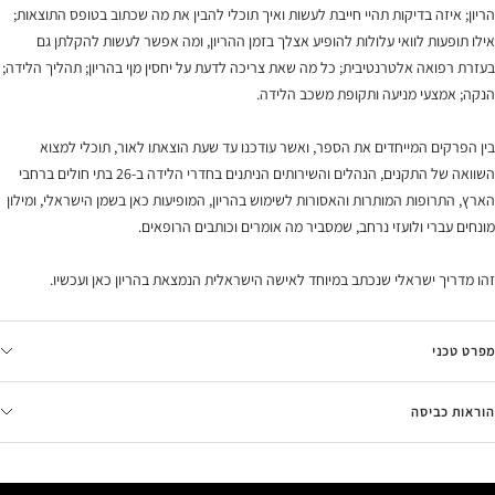
הריון; איזה בדיקות תהיי חייבת לעשות ואיך תוכלי להבין את מה שכתוב בטופס התוצאות;
אילו תופעות לוואי עלולות להופיע אצלך בזמן ההריון, ומה אפשר לעשות להקלתן גם
בעזרת רפואה אלטרנטיבית; כל מה שאת צריכה לדעת על יחסין מןי בהריון; תהליך הלידה;
הנקה; אמצעי מניעה ותקופת משכב הלידה.
בין הפרקים המייחדים את הספר, ואשר עודכנו עד שעת הוצאתו לאור, תוכלי למצוא
השוואה של התקנים, הנהלים והשירותים הניתנים בחדרי הלידה ב-26 בתי חולים ברחבי
הארץ, התרופות המותרות והאסורות לשימוש בהריון, המופיעות כאן בשמן הישראלי, ומילון
מונחים עברי ולועזי נרחב, שמסביר מה אומרים וכותבים הרופאים.
זהו מדריך ישראלי שנכתב במיוחד לאישה הישראלית הנמצאת בהריון כאן ועכשיו.
מפרט טכני
הוראות כביסה