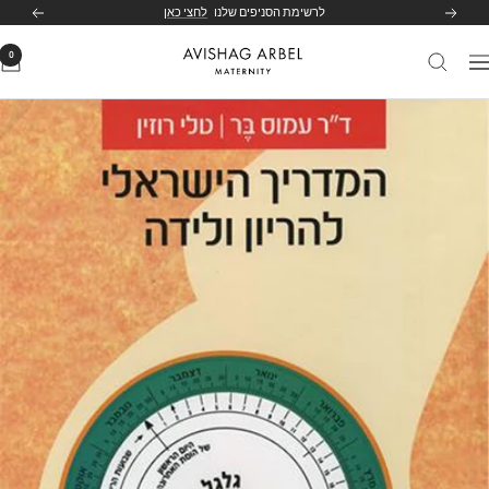
לג
לרשימת הסניפים שלנו
לחצי כאן
הקודם
הבא
תוכן
0
Avishag
יווט
Arbel
Maternity