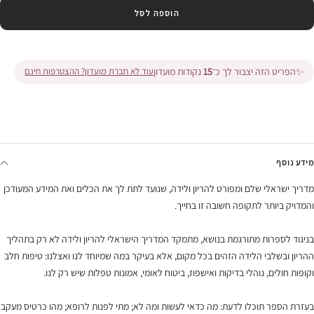
הוספה לסל
✨
הפריט הזה יצבור לך כ־
15
נקודות מועדון
עוד לא חברת מועדון? ההצטרפות חינם
מידע נוסף
מדריך ישראלי שלם ומפורט להריון ולידה, שנועד לתת לך את הכלים ואת המידע המעודכן
והמדויק ביותר לתקופה חשובה זו בחייך.
בניגוד לספרות מתורגמת בנושא, מתמקד המדריך הישראלי להריון ולידה לא רק בתהליך
ההריון ובשלבי הלידה הזהים בכל מקום, אלא בעיקר במה שמיוחד לנו ואצלנו: טיפות חלב
וקופות חולים, נוהלי בדיקות ואישפוז, ביטוח לאומי, אמונות טפלות שיש רק לנו.
בעזרת הספר תוכלו לדעת: מה כדאי לעשות ומה לא; מתי לפנות לרופא; מהו כרטיס מעקב