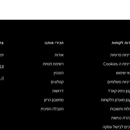
ות לקוחות
הכירי אותנו
צר
ניות פרטיות
אודות
ימים 
ות ה-Cookies
רשימת חנויות
18
י שימוש
המגזין
il
ניות משלוחים
קטלוגים
ון גיפט קארד
דרושות
ון מועדון הלקוחות
מחשבון הריון
ות ותשובות
הטבלה הסינית
רת נגישות
ים לביטול עסקה