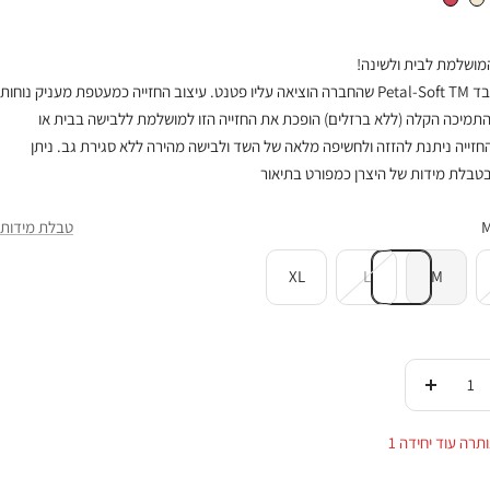
מושלמת לבית ולשינה!
עשויה מבד Petal-Soft TM שהחברה הוציאה עליו פטנט. עיצוב החזייה כמעטפת מעניק נוחות
תמיכה הקלה (ללא ברזלים) הופכת את החזייה הזו למושלמת ללבישה בבית או
חזייה ניתנת להזזה ולחשיפה מלאה של השד ולבישה מהירה ללא סגירת גב. ניתן
בטבלת מידות של היצרן כמפורט בתיאור
טבלת מידות
XL
L
M
די
העלי
ות
בכמות
תרה עוד יחידה 1