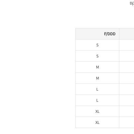
F/DDD
S
S
M
M
L
L
XL
XL