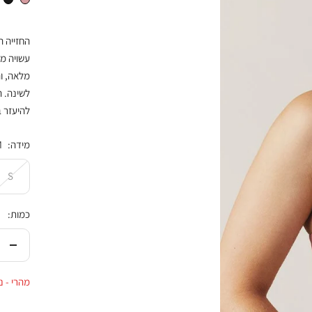
החזייה ה
מלאה, וה
לשינה. ה
להיעזר 
מידה:
M
S
כמות:
הורי
בכמ
מהרי - נו