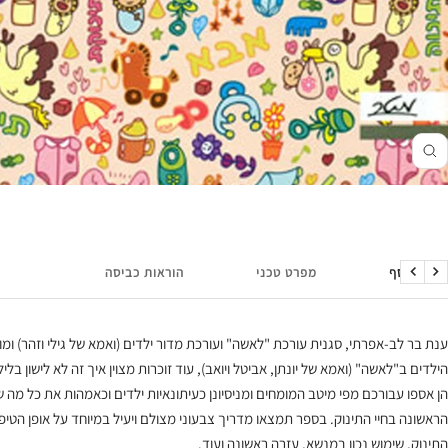
זום
מידע נוסף
מפרט טכני
הוראות כביסה
הקודם
הבא
ענת בר לב-אפרתי, סגנית עורכת "לאשה" ועורכת מדור ילדים (ואמא של גילי וזהר) ומ
הילדים ב"לאשה" (ואמא של יונתן, אביטל ויואב), עוד זוכרות מצוין איך זה לא לישון בל
הן אספו עבורכם מפי מיטב המומחים ומניסיונן כעיתונאיות ילדים וכאמהות את כל מ
הראשונה בחיי התינוק. בספר תמצאו מדריך צבעוני מצולם ויעיל במיוחד על אופן הטיפול
התינוק, שימוש נכון במנשא, עזרה ראשונה ועוד.