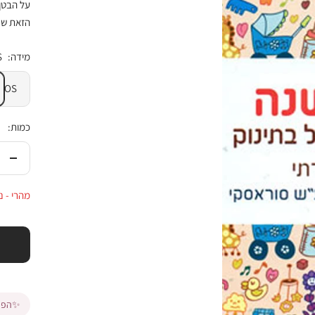
על הבטן
הזאת שנ
מידה:
S
OS
כמות:
הורי
בכמ
מהרי - נותרו
✨
הפרי