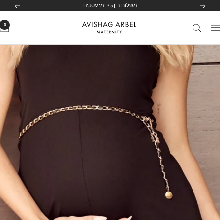
משלוח בין 3-5 ימי עסקים
לג
הקודם
הבא
תוכן
0
Avishag
יווט
Arbel
Maternity