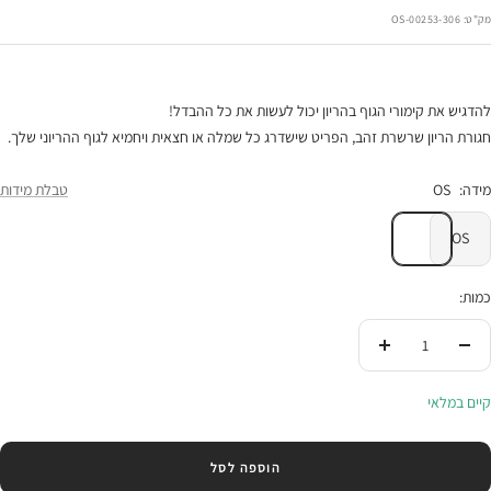
הנחה
מק"ט:
00253-306-OS
להדגיש את קימורי הגוף בהריון יכול לעשות את כל ההבדל!
חגורת הריון שרשרת זהב, הפריט שישדרג כל שמלה או חצאית ויחמיא לגוף ההריוני שלך.
מידה:
OS
טבלת מידות
OS
כמות:
הורידי
העלי
בכמות
בכמות
קיים במלאי
הוספה לסל