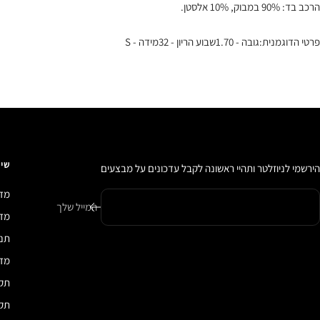
הרכב בד: 90% במבוק, 10% אלסטן.
פרטי הדוגמנית:גובה - 1.70שבוע הריון - 32מידה - S
שיר
הירשמי לניוזלטר ותהיי ראשונה לקבל עדכונים על מבצעים
מדי
המייל שלך
מדיני
תנא
מדי
תקנ
תקנ