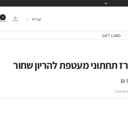
הבא
0
שפה
עברית
GIFT CARD
ז תחתוני מעטפת להריון שחור
ה
00178-01