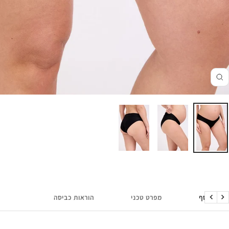
זום
מידע נוסף
מפרט טכני
הוראות כביסה
הקודם
הבא