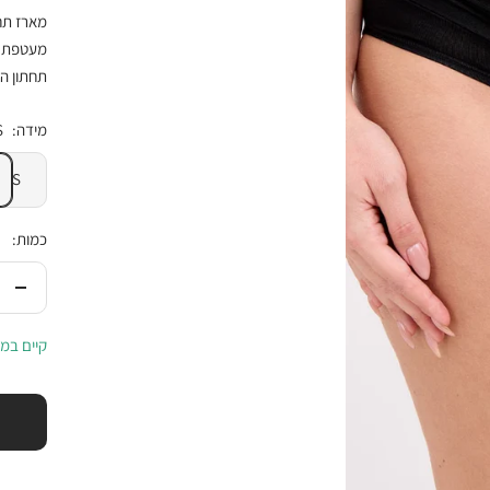
מארז תחת
מעטפת, המארז מכיל
תחתון הה
מידה:
S
S
כמות:
הורי
בכמ
קיים במל