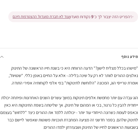
✨
הפריט הזה יצבור לך כ־
9
נקודות מועדון
עוד לא חברת מועדון? ההצטרפות חינם
מידע נוסף
"מישהו בכלל מצליח לישון?" הדעה הרווחת היא כי בשנת חייו הראשונה של התינוק
נאלצים ההורים לוותר לא רק על שינה בלילה - אלא על החיים באופן כללי. "שטויות",
אומרת טרייסי הוג, המכונה "הלוחשת לתינוקות" בפי אלפי לקוחותיה אסירי התודה.
הוג עבדה עם יותר מחמשת אלפים תינוקות במשך עשרים השנים האחרונות ופיתחה יכולת
ייחודית להבין כל גרגור, בכי או המהום של תינוק. אך שליטתה בשפת התינוקות היא כאין
וכאפס לעומת כשרונה הייחודי עוד יותר - יכולתה ללמד את ההורים כיצד "ללחוש" בעצמם
לתינוק שלהם. בספר חדשני זה מציעה המחברת תוכניות פשוטות שאפשר ליישם כבר
בשבועות הראשונים לחייו של התינוק ושבעזרתן ילמדו ההורים: