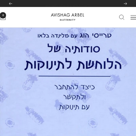
לג
לרשימת הסניפים שלנו
לחצי כאן
הקודם
הבא
תוכן
0
Avishag
יווט
Arbel
Maternity