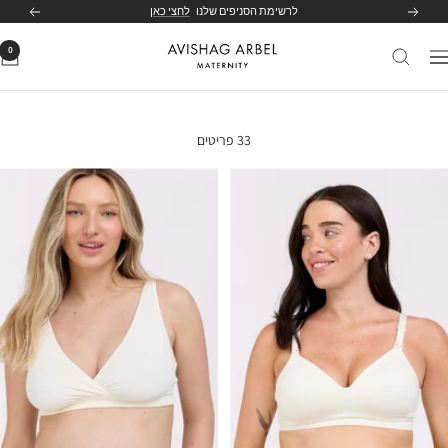
לג
לרשימת הסניפים שלנו
לחצי כאן
הקודם
הבא
תוכן
0
Avishag
יווט
Arbel
Maternity
33 פריטים