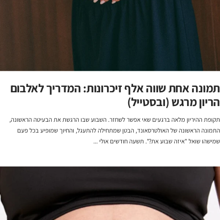
תמונה אחת שווה אלף זיכרונות: המדריך לאלבום
הריון מרגש (ובסטייל)
תקופת ההיריון מלאה ברגעים שאי אפשר לשחזר. השבוע שבו הרגשת את הבעיטה הראשונה,
התמונה הראשונה של האולטרסאונד, הבטן שמתחילה להתעגל, והחיוך שמופיע בכל פעם
שמישהו שואל "איזה שבוע את?". תשעה חודשים אולי ...