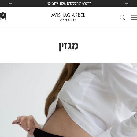
לג
לרשימת הסניפים שלנו
לחצי כאן
הקודם
הבא
תוכן
0
Avishag
יווט
Arbel
Maternity
מגזין