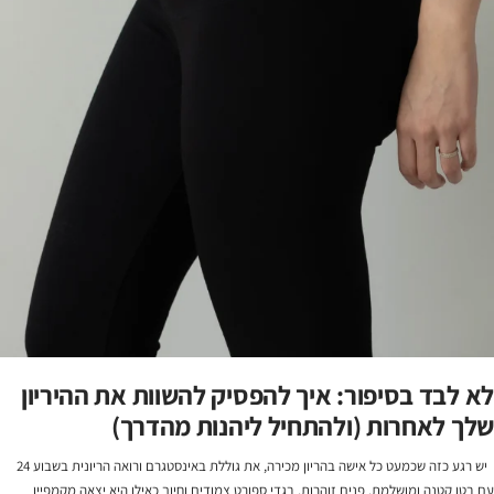
לא לבד בסיפור: איך להפסיק להשוות את ההיריון
שלך לאחרות (ולהתחיל ליהנות מהדרך)
יש רגע כזה שכמעט כל אישה בהריון מכירה, את גוללת באינסטגרם ורואה הריונית בשבוע 24
עם בטן קטנה ומושלמת, פנים זוהרות, בגדי ספורט צמודים וחיוך כאילו היא יצאה מקמפיין