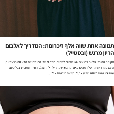
תמונה אחת שווה אלף זיכרונות: המדריך לאלבום
הריון מרגש (ובסטייל)
תקופת ההיריון מלאה ברגעים שאי אפשר לשחזר. השבוע שבו הרגשת את הבעיטה הראשונה,
התמונה הראשונה של האולטרסאונד, הבטן שמתחילה להתעגל, והחיוך שמופיע בכל פעם
שמישהו שואל "איזה שבוע את?". תשעה חודשים אולי ...