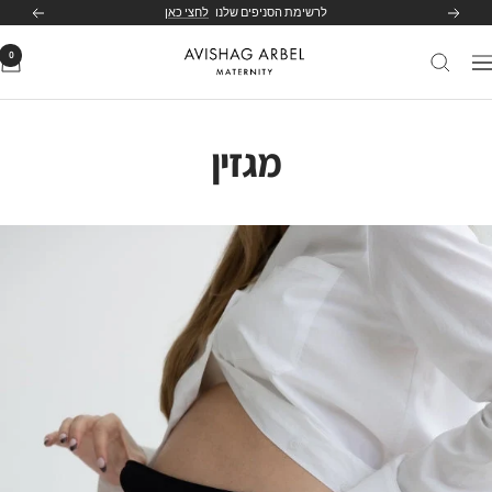
לג
לרשימת הסניפים שלנו
לחצי כאן
הקודם
הבא
תוכן
0
Avishag
יווט
Arbel
Maternity
מגזין