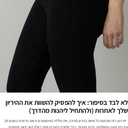
לא לבד בסיפור: איך להפסיק להשוות את ההיריון
שלך לאחרות (ולהתחיל ליהנות מהדרך)
יש רגע כזה שכמעט כל אישה בהריון מכירה, את גוללת באינסטגרם ורואה הריונית בשבוע 24
עם בטן קטנה ומושלמת, פנים זוהרות, בגדי ספורט צמודים וחיוך כאילו היא יצאה מקמפיין