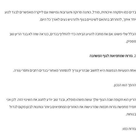
בדים כמו ויסקוזה איכותית, מודל, כותנה סרוקה ותערובות גמישות עם לייקרה מאפשרים לבגד לנוע
יחד איתך, להתרחב בהתאם לשינויים בגוף ולהרגיש נעים לאורך כל היום.
הכלל שלי פשוט: אם את מחכה להגיע הביתה כדי להחליף בגדים, כנראה שזה לא בגד הריון טוב
מספיק.
2.
גזרות שמחמיאות לגוף המשתנה
אחת הטעויות הנפוצות היא לחשוב שבהריון צריך להסתתר מאחורי בגדים רחבים וחסרי צורה.
ההפך הוא הנכון.
הריון הוא תקופה שבה הגוף שלך עושה משהו מופלא, ובגד טוב יודע לחגוג את השינוי הזה. לכן אני
תמיד מחפשת גזרות חכמות שמדגישות את האזורים המחמיאים ביותר ונותנות לבטן מקום לגדול
בנוחות.
גזרות כמו: