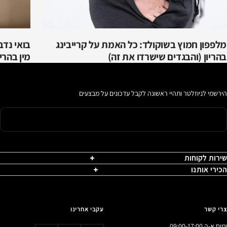
מלפפון חמוץ בשוקולד: כל האמת על קרייבינג
בואי נדב
בהריון (והבגדים שישרדו את זה)
מין בהריו
הירשמי לניוזלטר ותהיי ראשונה לקבל עדכונים על מבצעים
שירות לקוחות
הכירי אותנו
צרי קשר
עקבי אחרינו
ימים א-ה 09:00-17:00