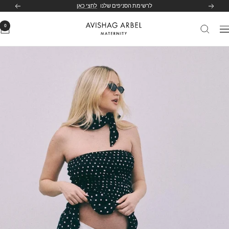
לג
לרשימת הסניפים שלנו
לחצי כאן
הקודם
הבא
תוכן
0
Avishag
יווט
Arbel
Maternity