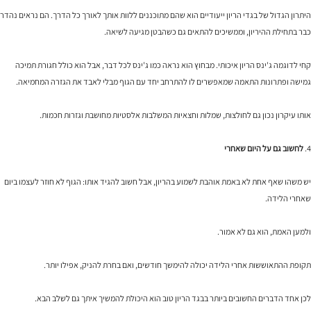
היתרון הגדול של בגדי הריון ייעודיים הוא שהם מתוכננים ללוות אותך לאורך כל הדרך. הם נראים נהדר
כבר בתחילת ההיריון, וממשיכים להתאים גם כשהבטן מגיעה לשיאה.
קחי לדוגמה ג'ינס הריון איכותי. מבחוץ הוא נראה כמו ג'ינס לכל דבר, אבל הוא כולל חגורת תמיכה
גמישה ופתרונות התאמה שמאפשרים לו להתרחב יחד עם הגוף מבלי לאבד את הגזרה המחמיאה.
אותו עיקרון נכון גם לחולצות, שמלות וחצאיות המשלבות אלסטיות מחושבת וגזרות חכמות.
4.
לחשוב גם על היום שאחרי
יש משהו שאף אחת לא באמת אוהבת לשמוע בהריון, אבל חשוב להגיד אותו: הגוף לא חוזר לעצמו ביום
שאחרי הלידה.
ולמען האמת, הוא גם לא אמור.
תקופת ההתאוששות אחרי הלידה יכולה להימשך חודשים, ואם בחרת להניק, אפילו יותר.
לכן אחד הדברים החשובים ביותר בבגד הריון טוב הוא היכולת להמשיך איתך גם לשלב הבא.