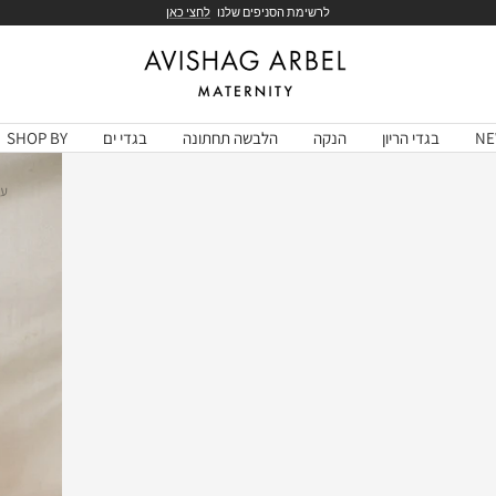
לרשימת הסניפים שלנו
לחצי כאן
Avishag
Arbel
Maternity
NE
בגדי הריון
הנקה
הלבשה תחתונה
בגדי ים
SHOP BY
עמ