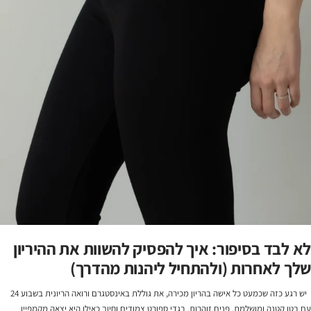
לא לבד בסיפור: איך להפסיק להשוות את ההיריון
שלך לאחרות (ולהתחיל ליהנות מהדרך)
יש רגע כזה שכמעט כל אישה בהריון מכירה, את גוללת באינסטגרם ורואה הריונית בשבוע 24
עם בטן קטנה ומושלמת, פנים זוהרות, בגדי ספורט צמודים וחיוך כאילו היא יצאה מקמפיין