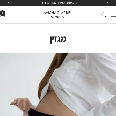
לג
לרשימת הסניפים שלנו
לחצי כאן
הקודם
הבא
תוכן
0
Avishag
יווט
Arbel
Maternity
מגזין