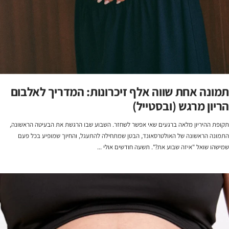
תמונה אחת שווה אלף זיכרונות: המדריך לאלבום
הריון מרגש (ובסטייל)
תקופת ההיריון מלאה ברגעים שאי אפשר לשחזר. השבוע שבו הרגשת את הבעיטה הראשונה,
התמונה הראשונה של האולטרסאונד, הבטן שמתחילה להתעגל, והחיוך שמופיע בכל פעם
שמישהו שואל "איזה שבוע את?". תשעה חודשים אולי ...