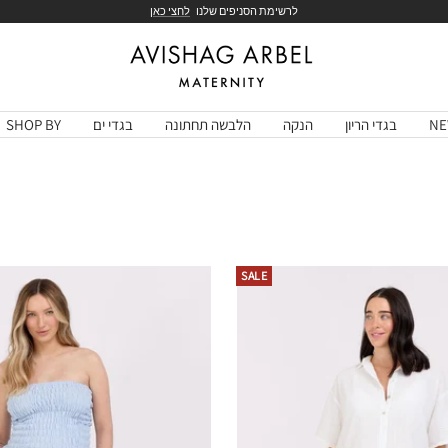
לרשימת הסניפים שלנו
לחצי כאן
Avishag
Arbel
Maternity
NE
בגדי הריון
הנקה
הלבשה תחתונה
בגדי ים
SHOP BY
SALE