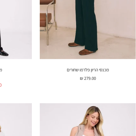
מכנסי הריון פלרמו שחורים
מכ
מחיר
279.00 ₪
מ
 ₪
בהנחה
ב