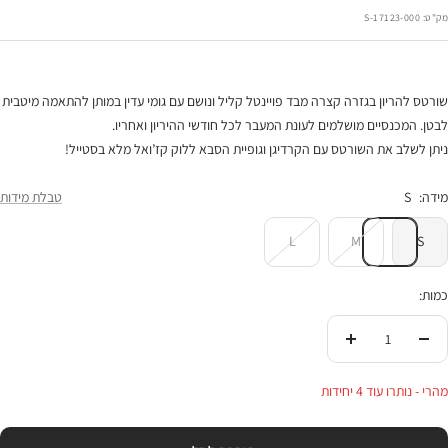
הנחה
מק"ט:
17123-000-S
שורטס להריון בגזרה קצרה מבד פויינטל קליל ונושם עם גומי עדין במותן להתאמה מיטבית
לבטן. המכנסיים מושלמים לעונת המעבר לכל חודשי ההיריון ואחריו.
ניתן לשלב את השורטס עם הקרדיגן וגופיית הסבא ללוק קז’ואל מלא בסטייל!
מידה:
S
טבלת מידות
L
M
S
כמות:
הורידי
העלי
בכמות
בכמות
מהרי - נותרו עוד 4 יחידות