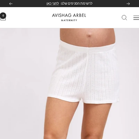
לג
לרשימת הסניפים שלנו
לחצי כאן
הקודם
הבא
תוכן
0
Avishag
יווט
Arbel
Maternity