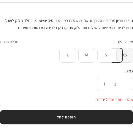
גופיית הריון מבד פוינטל רך ונושם, מושלמת כפריט בייסיק יומיומי או כחלק מלוק לאונג’
נינוח לבית - ממליצות להשלים את הלוק עם קרדיגן בלרינה ומכנסונים תואמים.
מידה:
XS
טבלת מידות
L
M
S
XS
כמות:
הורידי
העלי
בכמות
בכמות
מהרי - נותרו עוד 2 יחידות
הוספה לסל