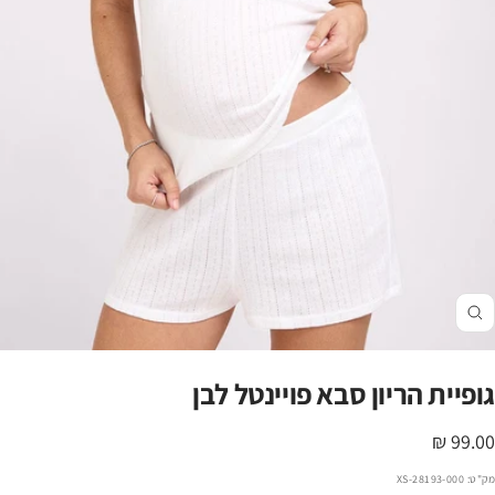
זום
גופיית הריון סבא פויינטל לבן
חיר
99.00 ₪
הנחה
מק"ט:
28193-000-XS