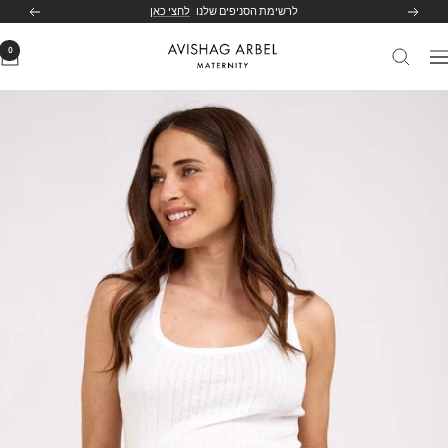
לג
לרשימת הסניפים שלנו
לחצי כאן
הקודם
הבא
תוכן
0
Avishag
יווט
Arbel
Maternity