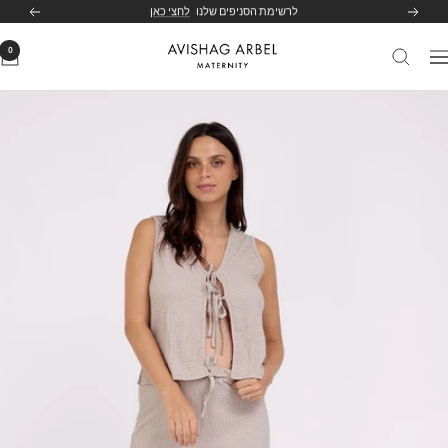
לג
לרשימת הסניפים שלנו
לחצי כאן
הקודם
הבא
תוכן
0
Avishag
יווט
Arbel
Maternity