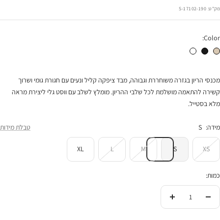
רגיל
הנחה
מק"ט:
17102-190-S
Color:
מכנסי הריון עופרי חול
מכנסי הריון עופרי שחור
מכנסי הריון עופרי לבן
מכנסי הריון בגזרה משוחררת וגבוהה, מבד ציפקה קליל ונעים עם חגורת גומי ושרוך
קשירה להתאמה מושלמת לכל שלבי ההריון. מומלץ לשלב עם ווסט גלי ליצירת מראה
מלא בסטייל.
מידה:
S
טבלת מידות
XL
L
M
S
XS
כמות:
הורידי
העלי
בכמות
בכמות