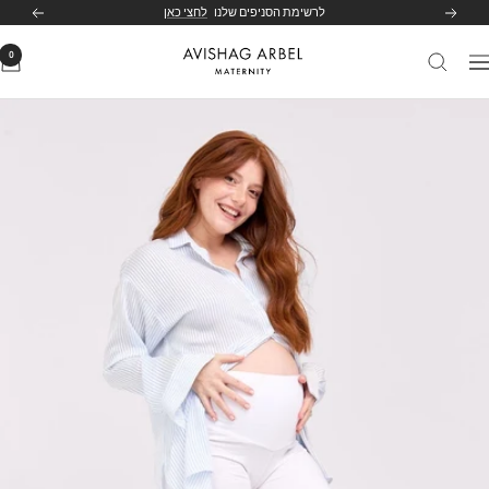
לג
לרשימת הסניפים שלנו
לחצי כאן
הקודם
הבא
תוכן
0
Avishag
יווט
Arbel
Maternity