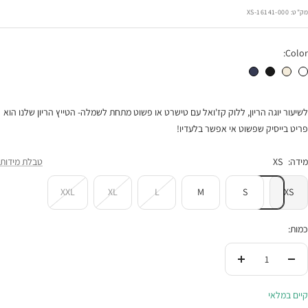
הנחה
מק"ט:
16141-000-XS
Color:
טייץ קצר לבן
טייץ קצר שמנת
טייץ קצר שחור
טייץ קצר נייבי
לשיעור יוגה הריון, ללוק קז'ואל עם טישרט או פשוט מתחת לשמלה- הטייץ הריון שלנו הוא
פריט בייסיק שפשוט אי אפשר בלעדיו!
מידה:
XS
טבלת מידות
XXL
XL
L
M
S
XS
כמות:
הורידי
העלי
בכמות
בכמות
קיים במלאי