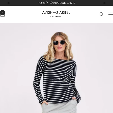
לג
לרשימת הסניפים שלנו
לחצי כאן
הקודם
הבא
תוכן
0
Avishag
יווט
Arbel
Maternity