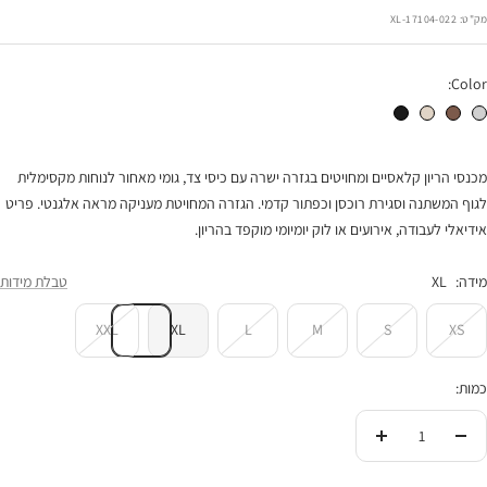
הנחה
מק"ט:
17104-022-XL
Color:
מכנסי הריון אולטרא אפור בהיר
מכנסי הריון אולטרא חום
מכנסי הריון אולטרא אבן
מכנסי הריון אולטרא שחור
מכנסי הריון קלאסיים ומחויטים בגזרה ישרה עם כיסי צד, גומי מאחור לנוחות מקסימלית
לגוף המשתנה וסגירת רוכסן וכפתור קדמי. הגזרה המחויטת מעניקה מראה אלגנטי. פריט
אידיאלי לעבודה, אירועים או לוק יומיומי מוקפד בהריון.
מידה:
XL
טבלת מידות
XXL
XL
L
M
S
XS
כמות:
הורידי
העלי
בכמות
בכמות