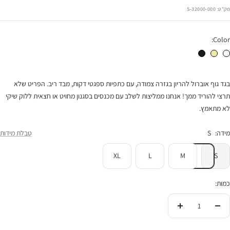
רגיל
הנחה
מק"ט:
32000-000-S
Color:
בגד גוף להריון שילה לבן
בגד גוף להריון שילה חמאה
בגד גוף להריון שילה שחור
בגד גוף אוברול להריון בגזרה צמודה, עם כתפיות ספגטי דקות, מבד ריב. הפריט שלא
תרצי להוריד ממך! אנחנו ממליצות לשלב עם מכנסים בסגנון מחויט או חצאית ללוק שיקי
לא מתאמץ.
מידה:
S
טבלת מידות
XL
L
M
S
כמות:
הורידי
העלי
בכמות
בכמות