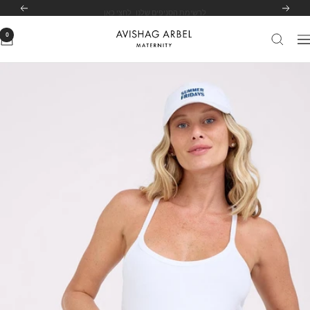
לג
לרשימת הסניפים שלנו
לחצי כאן
הקודם
הבא
תוכן
0
Avishag
יווט
Arbel
Maternity