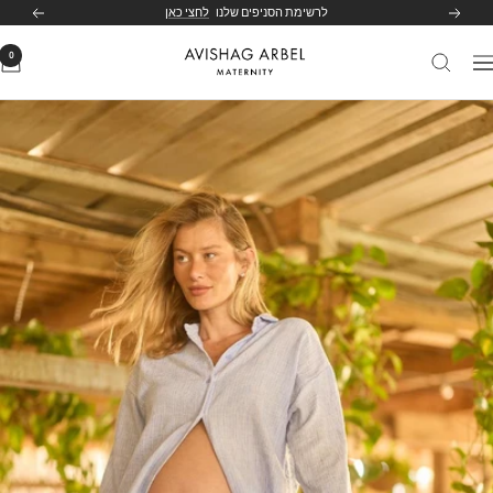
לג
לרשימת הסניפים שלנו
לחצי כאן
הקודם
הבא
תוכן
0
Avishag
יווט
Arbel
Maternity