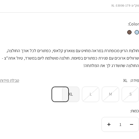
רגיל
הנחה
מק"ט:
33006-179-XL
Color:
חולצת הריון איילה פסים תכלת
חולצת הריון איילה מנומר
חולצת הריון מכופתרת במראה מחויט עם צווארון קלאסי, כפתורים לכל אורך החולצה,
שרוולים ארוכים עם סגירת כפתורים בסיומת. חולצה מושלמת ליום במשרד, טיול אחה"צ -
החולצה שתשדרג לך את המלתחה!
מידה:
XL
טבלת מידות
XL
L
M
S
כמות:
הורידי
העלי
בכמות
בכמות