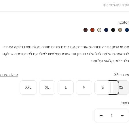
הנחה
מק"ט:
17077-031-XS
Color:
מכנסי הריון לורי כחול כהה
מכנסי הריון לורי חאקי
מכנסי הריון לורי שחור
מכנסי הריון לורי נייבי
מכנסי הריון לורי שמנת
מכנסי הריון לורי פפריקה
מכנסי הריון לורי חום שוקולד
מכנסי הריון בגזרה גבוהה ומשוחררת, עם כיסים צידיים חגורה בעלת גומי בחלקה האחורי
להתאמה מושלמת לכל שלבי ההריון וגם אחריו. ממליצות לשלב עם ז'קט מוניקה או ז'קט
בלה ללוק קלאסי ועל זמני.
מידה:
XS
טבלת מידות
XXL
XL
L
M
S
XS
כמות:
הורידי
העלי
בכמות
בכמות