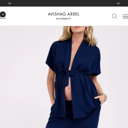
לג
לרשימת הסניפים שלנו
לחצי כאן
הקודם
הבא
תוכן
0
Avishag
יווט
Arbel
Maternity