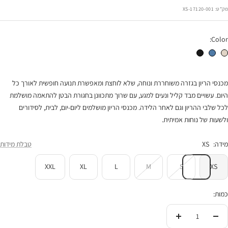
רגיל
הנחה
מק"ט:
17120-001-XS
Color:
מכנסי הריון אליסון אבן
מכנסי הריון אליסון ג'ינס
מכנסי הריון אליסון שחור
מכנסי הריון בגזרה משוחררת ונוחה, שלא לוחצת ומאפשרת תנועה חופשית לאורך כל
היום. עשויים מבד קליל ונעים למגע, עם שרוך מתכוונן בחגורת הבטן להתאמה מושלמת
לכל שלבי ההריון וגם לאחר הלידה. מכנסי הריון מושלמים ליום-יום, לבית, לסידורים
ולשעות של נוחות אמיתית.
מידה:
XS
טבלת מידות
XXL
XL
L
M
S
XS
כמות:
הורידי
העלי