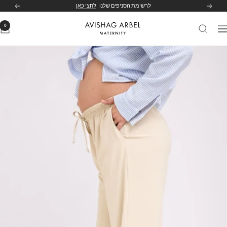
לג
לרשימת הסניפים שלנו
לחצי כאן
הקודם
הבא
תוכן
0
Avishag
יווט
Arbel
Maternity