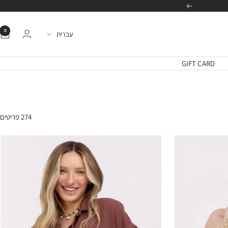
הבא
0
שפה
עברית
GIFT CARD
274 פריטים