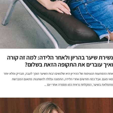
נשירת שיער בהריון ולאחר הלידה: למה זה קורה
ואיך עוברים את התקופה הזאת בשלום?
אחת ההפתעות הנעימות של ההיריון היא שלנשים רבות השיער הופך לעבה, מבריק ומלא יותר
מאי פעם. אבל כמה חודשים אחרי הלידה, התמונה עלולה להשתנות: פתאום המברשת
מתמלאת בשיער, המקלחת נראית כמו מספרה אחרי יום ...