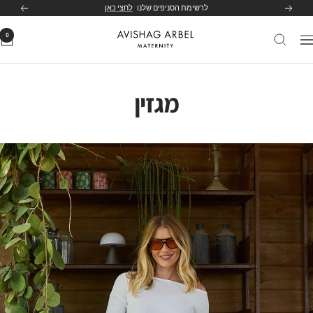
לג
לרשימת הסניפים שלנו
לחצי כאן
הקודם
הבא
תוכן
0
Avishag
יווט
Arbel
Maternity
מגזין