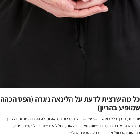
כל מה שרצית לדעת על הלינאה ניגרה (הפס הכהה
שמופיע בהריון)
יום אחד, בדרך כלל במהלך השליש השני, את מביטה במראה ומגלה פס כהה שנמתח לאורך
מרכז הבטן. אם זו הפעם הראשונה שאת רואה אותו, יכול להיות שזה אפילו קצת מפתיע.
החדשות הטובות? מדובר בתופעה טבעית לחלוטין, ...