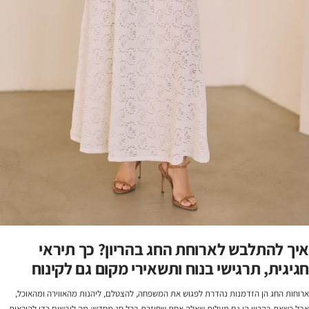
איך להתלבש לארוחת החג בהריון? כך תיראי
חגיגית, תרגישי בנוח ותשאירי מקום גם לקינוח
ארוחות החג הן הזדמנות נהדרת לפגוש את המשפחה, להצטלם, ליהנות מהאווירה ומהאוכל,
אבל כשאת בהריון הן גם מעלות שאלה אחת שחוזרת בכל חג מחדש: מה לובשים כדי להיראות