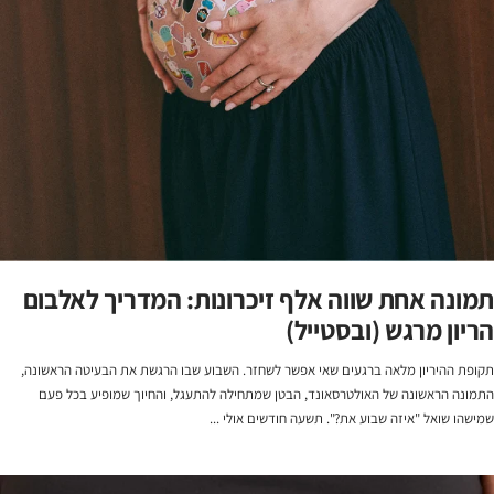
תמונה אחת שווה אלף זיכרונות: המדריך לאלבום
הריון מרגש (ובסטייל)
תקופת ההיריון מלאה ברגעים שאי אפשר לשחזר. השבוע שבו הרגשת את הבעיטה הראשונה,
התמונה הראשונה של האולטרסאונד, הבטן שמתחילה להתעגל, והחיוך שמופיע בכל פעם
שמישהו שואל "איזה שבוע את?". תשעה חודשים אולי ...