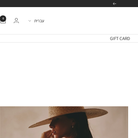
הבא
0
שפה
עברית
GIFT CARD