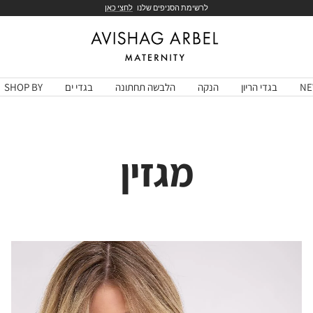
לרשימת הסניפים שלנו
לחצי כאן
Avishag
Arbel
Maternity
NE
בגדי הריון
הנקה
הלבשה תחתונה
בגדי ים
SHOP BY
מגזין