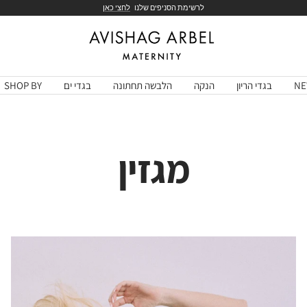
לרשימת הסניפים שלנו
לחצי כאן
Avishag
Arbel
Maternity
NE
בגדי הריון
הנקה
הלבשה תחתונה
בגדי ים
SHOP BY
מגזין