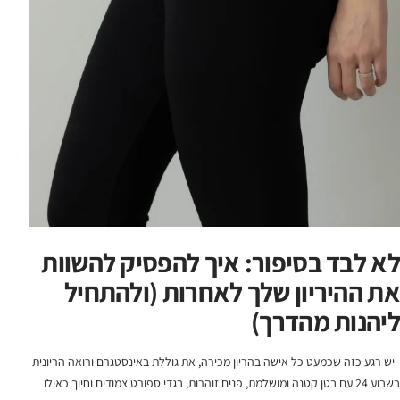
לא לבד בסיפור: איך להפסיק להשוות
את ההיריון שלך לאחרות (ולהתחיל
ליהנות מהדרך)
יש רגע כזה שכמעט כל אישה בהריון מכירה, את גוללת באינסטגרם ורואה הריונית
בשבוע 24 עם בטן קטנה ומושלמת, פנים זוהרות, בגדי ספורט צמודים וחיוך כאילו