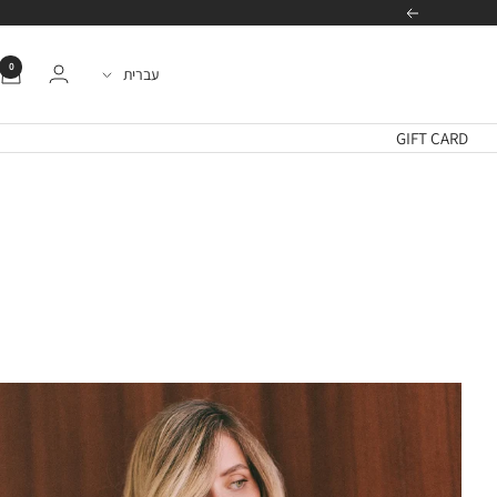
הבא
0
שפה
עברית
GIFT CARD