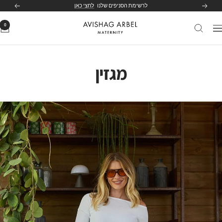
לג
לרשימת הסניפים שלנו
לחצי כאן
הקודם
הבא
תוכן
0
Avishag
יווט
Arbel
Maternity
מגזין