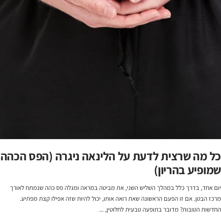
כל מה שרצית לדעת על הלינאה ניגרה (הפס הכהה
שמופיע בהריון)
יום אחד, בדרך כלל במהלך השליש השני, את מביטה במראה ומגלה פס כהה שנמתח לאורך
מרכז הבטן. אם זו הפעם הראשונה שאת רואה אותו, יכול להיות שזה אפילו קצת מפתיע.
החדשות הטובות? מדובר בתופעה טבעית לחלוטין, ...