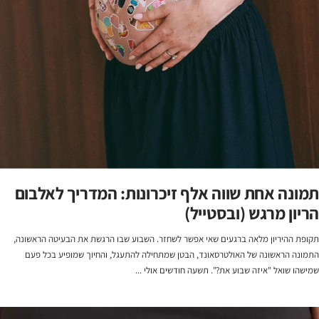
תמונה אחת שווה אלף זיכרונות: המדריך לאלבום
הריון מרגש (ובסטייל)
תקופת ההיריון מלאה ברגעים שאי אפשר לשחזר. השבוע שבו הרגשת את הבעיטה הראשונה,
התמונה הראשונה של האולטרסאונד, הבטן שמתחילה להתעגל, והחיוך שמופיע בכל פעם
שמישהו שואל "איזה שבוע את?". תשעה חודשים אולי ...