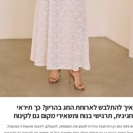
איך להתלבש לארוחת החג בהריון? כך תיראי
חגיגית, תרגישי בנוח ותשאירי מקום גם לקינוח
ארוחות החג הן הזדמנות נהדרת לפגוש את המשפחה, להצטלם, ליהנות מהאווירה ומהאוכל,
אבל כשאת בהריון הן גם מעלות שאלה אחת שחוזרת בכל חג מחדש: מה לובשים כדי להיראות