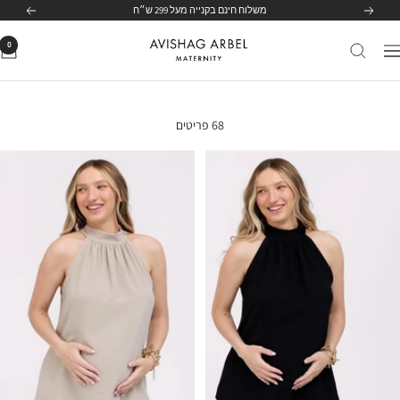
לג
משלוח חינם בקנייה מעל 299 ש״ח
הקודם
הבא
תוכן
0
Avishag
יווט
Arbel
Maternity
68 פריטים