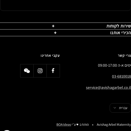
שירות לקוחות
הכירי אותנו
צרי קשר
עקבי אחרינו
ימים א-ה 09:00-17:00
03-6810018
service@avishagarbel.co.il
פה
עברית
Avishag Arbel Maternity
פותח ב-♥️ ע״י
BOA Ideas