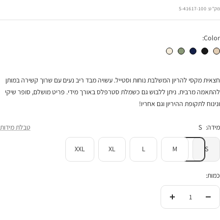
הנחה
מק"ט:
41617-100-S
Color:
חצאית הריון פסים ושרוך בז'
חצאית פסים ושרוך שחור פס לבן
חצאית פסים ושרוך נייבי פס שמנת
חצאית פסים ושרוך זית פס שמנת
חצאית הריון פסים ושרוך שמנת
חצאית מקסי להריון המשלבת נוחות וסטייל. עשויה מבד ריב נעים עם שרוך קשירה במותן
להתאמה מרבית. ניתן ללבוש גם כשמלת סטרפלס באורך מידי. פריט מושלם, סופר שיקי
ונינוח לתקופת ההיריון וגם אחריו!
מידה:
S
טבלת מידות
XXL
XL
L
M
S
כמות:
הורידי
העלי
בכמות
בכמות