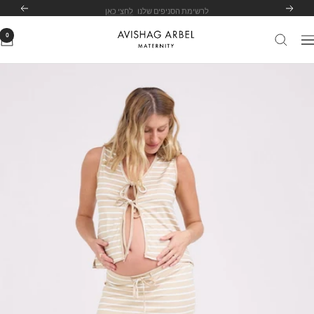
לג
לרשימת הסניפים שלנו
לחצי כאן
הקודם
הבא
תוכן
0
Avishag
יווט
Arbel
Maternity