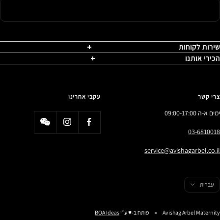
שירות לקוחות
הכירי אותנו
צרי קשר
עקבי אחרינו
ימים א-ה 09:00-17:00
03-6810018
service@avishagarbel.co.il
פה
עברית
Avishag Arbel Maternity
פותח ב-♥️ ע״י
BOA Ideas