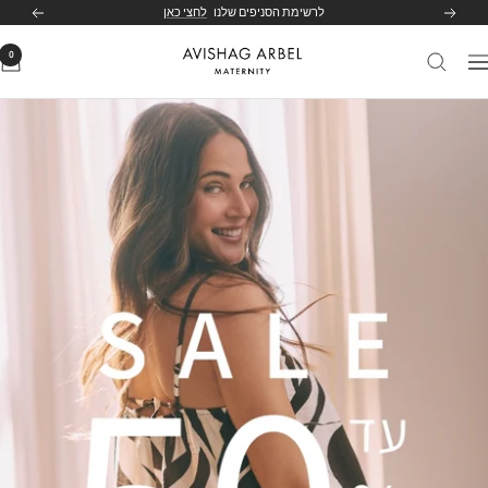
לג
לרשימת הסניפים שלנו
לחצי כאן
הקודם
הבא
תוכן
0
Avishag
יווט
Arbel
Maternity