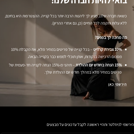
כשאת חברה שלנו, מגיע לך ליהנות הרבה יותר בכל קנייה. ההצטרפות היא בחינם,
ללא עלות ותקפה לכל החיים (כן, גם אחרי ההריון).
מה מחכה לך בפנים?
10% צבירת קרדיט
– בכל קנייה של פריטים במחיר מלא, את מקבלת 10%
מסכום הרכישה בנקודות, אותן תוכלי לממש כבר בקנייה הבאה.
15% הנחה בחודש יום ההולדת
– תיהני מ-15% הנחה לקנייה חד-פעמית של
פריטים במחיר מלא במהלך חודש יום ההולדת שלך.
הירשמי כאן
הירשמי לניוזלטר ותהיי ראשונה לקבל עדכונים על מבצעים