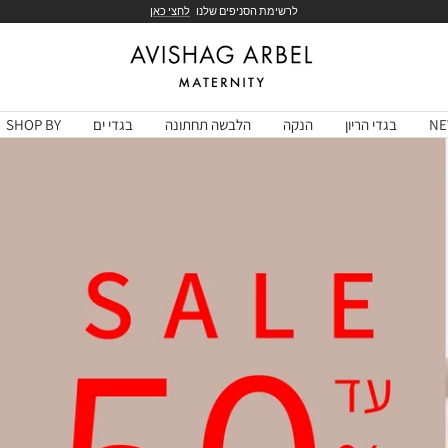
לרשימת הסניפים שלנו
לחצי כאן
Avishag
Arbel
NE
בגדי הריון
הנקה
הלבשה תחתונה
בגדי ים
SHOP BY
Maternity