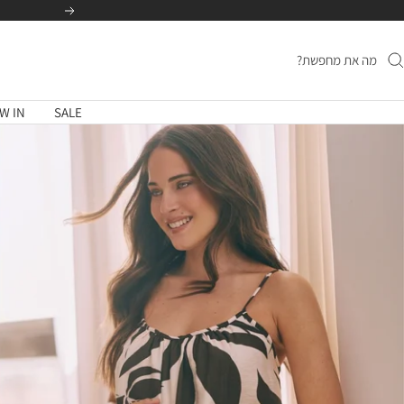
לג
הקודם
תוכן
W IN
SALE