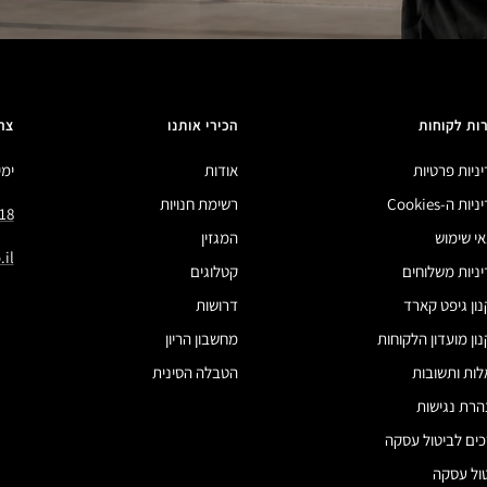
ות לקוחות
הכירי אותנו
צר
ניות פרטיות
אודות
ימים 
ות ה-Cookies
רשימת חנויות
18
י שימוש
המגזין
il
ניות משלוחים
קטלוגים
ון גיפט קארד
דרושות
ון מועדון הלקוחות
מחשבון הריון
ות ותשובות
הטבלה הסינית
רת נגישות
ים לביטול עסקה
ול עסקה