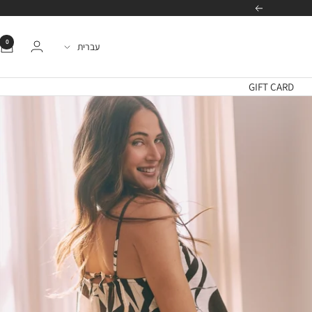
הבא
0
שפה
עברית
GIFT CARD