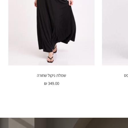
פס
שמלת ניקול שחורה
מחיר
349.00 ₪
ת
בהנחה
נה
ס