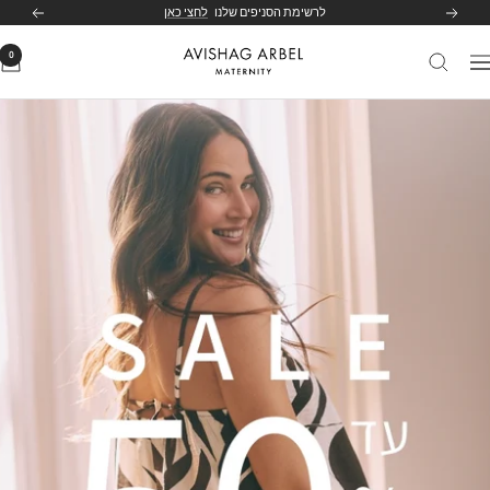
לג
לרשימת הסניפים שלנו
לחצי כאן
הקודם
הבא
תוכן
0
Avishag
יווט
Arbel
Maternity