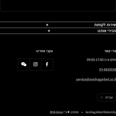
שירות לקוחות
הכירי אותנו
צרי קשר
עקבי אחרינו
ימים א-ה 09:00-17:00
03-6810018
service@avishagarbel.co.il
פה
עברית
Avishag Arbel Maternity
פותח ב-♥️ ע״י
BOA Ideas