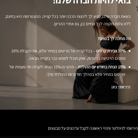
כשאת חברה שלנו, מגיע לך ליהנות הרבה יותר בכל קנייה. ההצטרפות היא בחינם,
ללא עלות ותקפה לכל החיים (כן, גם אחרי ההריון).
מה מחכה לך בפנים?
10% צבירת קרדיט
– בכל קנייה של פריטים במחיר מלא, את מקבלת 10%
מסכום הרכישה בנקודות, אותן תוכלי לממש כבר בקנייה הבאה.
15% הנחה בחודש יום ההולדת
– תיהני מ-15% הנחה לקנייה חד-פעמית של
פריטים במחיר מלא במהלך חודש יום ההולדת שלך.
הירשמי כאן
הירשמי לניוזלטר ותהיי ראשונה לקבל עדכונים על מבצעים