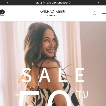
לג
לרשימת הסניפים שלנו
לחצי כאן
הקודם
הבא
תוכן
0
Avishag
יווט
Arbel
Maternity