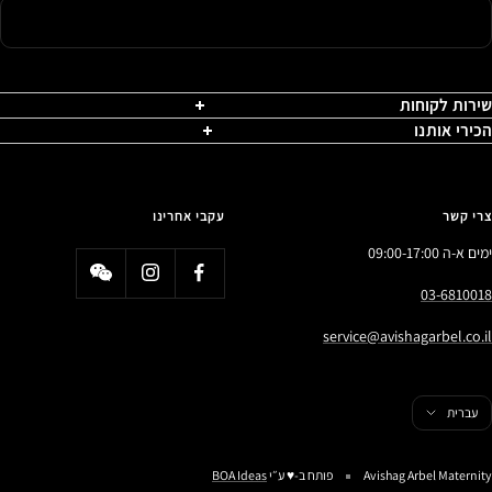
שירות לקוחות
הכירי אותנו
צרי קשר
עקבי אחרינו
ימים א-ה 09:00-17:00
03-6810018
service@avishagarbel.co.il
פה
עברית
Avishag Arbel Maternity
פותח ב-♥️ ע״י
BOA Ideas