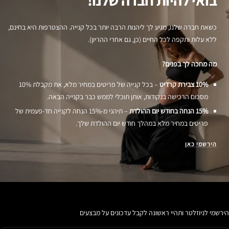
כשאת חברה שלנו, מגיע לך ליהנות הרבה יותר בכל קנייה. ההצטרפות היא בחינם,
ללא עלות ותקפה לכל החיים (כן, גם אחרי ההריון).
מה מחכה לך בפנים?
10% צבירת קרדיט
– בכל קנייה של פריטים במחיר מלא, את מקבלת 10%
מסכום הרכישה בנקודות, אותן תוכלי לממש כבר בקנייה הבאה.
15% הנחה בחודש יום ההולדת
– תיהני מ-15% הנחה לקנייה חד-פעמית של
פריטים במחיר מלא במהלך חודש יום ההולדת שלך.
הירשמי כאן
הירשמי לניוזלטר ותהיי ראשונה לקבל עדכונים על מבצעים