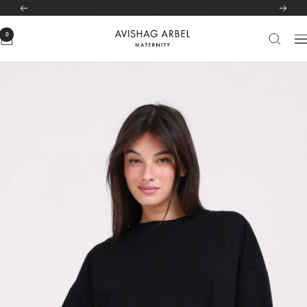
לג
לרשימת הסניפים שלנו
לחצי כאן
הקודם
הבא
תוכן
0
Avishag
יווט
Arbel
Maternity